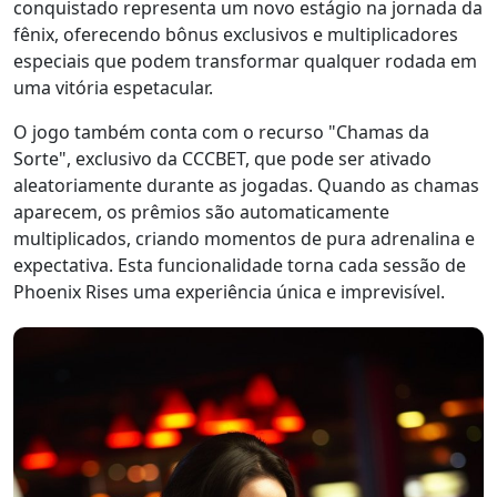
conquistado representa um novo estágio na jornada da
fênix, oferecendo bônus exclusivos e multiplicadores
especiais que podem transformar qualquer rodada em
uma vitória espetacular.
O jogo também conta com o recurso "Chamas da
Sorte", exclusivo da CCCBET, que pode ser ativado
aleatoriamente durante as jogadas. Quando as chamas
aparecem, os prêmios são automaticamente
multiplicados, criando momentos de pura adrenalina e
expectativa. Esta funcionalidade torna cada sessão de
Phoenix Rises uma experiência única e imprevisível.