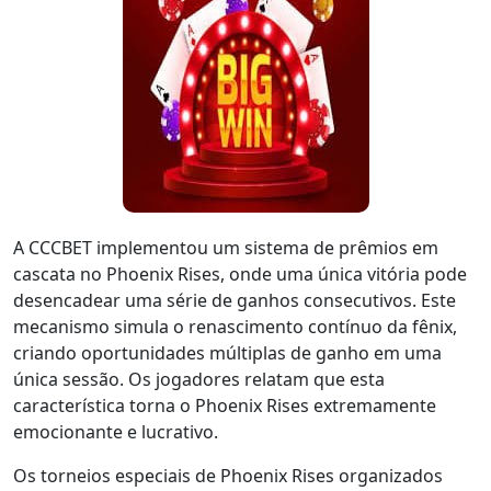
A CCCBET implementou um sistema de prêmios em
cascata no Phoenix Rises, onde uma única vitória pode
desencadear uma série de ganhos consecutivos. Este
mecanismo simula o renascimento contínuo da fênix,
criando oportunidades múltiplas de ganho em uma
única sessão. Os jogadores relatam que esta
característica torna o Phoenix Rises extremamente
emocionante e lucrativo.
Os torneios especiais de Phoenix Rises organizados