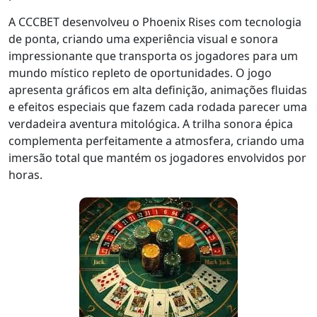
A CCCBET desenvolveu o Phoenix Rises com tecnologia
de ponta, criando uma experiência visual e sonora
impressionante que transporta os jogadores para um
mundo místico repleto de oportunidades. O jogo
apresenta gráficos em alta definição, animações fluidas
e efeitos especiais que fazem cada rodada parecer uma
verdadeira aventura mitológica. A trilha sonora épica
complementa perfeitamente a atmosfera, criando uma
imersão total que mantém os jogadores envolvidos por
horas.