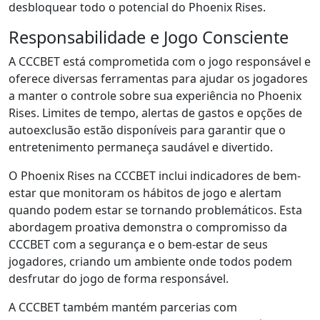
desbloquear todo o potencial do Phoenix Rises.
Responsabilidade e Jogo Consciente
A CCCBET está comprometida com o jogo responsável e
oferece diversas ferramentas para ajudar os jogadores
a manter o controle sobre sua experiência no Phoenix
Rises. Limites de tempo, alertas de gastos e opções de
autoexclusão estão disponíveis para garantir que o
entretenimento permaneça saudável e divertido.
O Phoenix Rises na CCCBET inclui indicadores de bem-
estar que monitoram os hábitos de jogo e alertam
quando podem estar se tornando problemáticos. Esta
abordagem proativa demonstra o compromisso da
CCCBET com a segurança e o bem-estar de seus
jogadores, criando um ambiente onde todos podem
desfrutar do jogo de forma responsável.
A CCCBET também mantém parcerias com