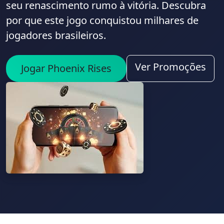
seu renascimento rumo à vitória. Descubra
por que este jogo conquistou milhares de
jogadores brasileiros.
Ver Promoções
Jogar Phoenix Rises